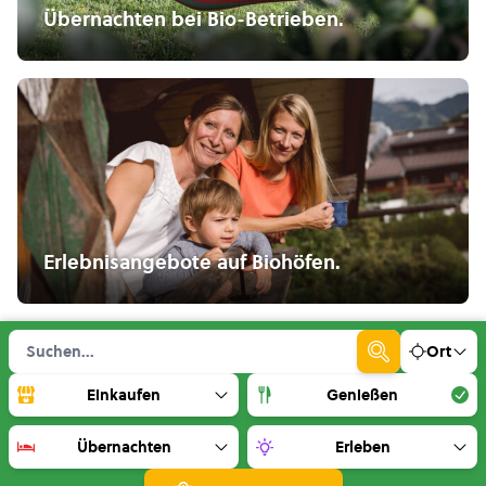
Übernachten bei Bio-Betrieben.
Erlebnisangebote auf Biohöfen.
Ort
Einkaufen
Genießen
Übernachten
Erleben