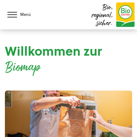
Bio,
regional,
Menü
sicher.
Willkommen zur
Biomap