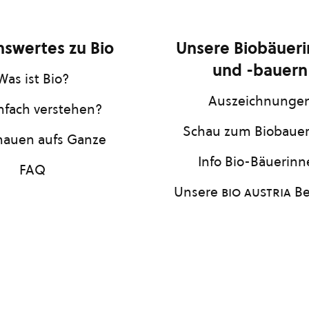
swertes zu Bio
Unsere Biobäuer
und -bauern
Was ist Bio?
Auszeichnunge
infach verstehen?
Schau zum Biobaue
hauen aufs Ganze
Info Bio-Bäuerin
FAQ
Unsere
bio austria
Be