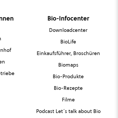
innen
Bio-Infocenter
Downloadcenter
n
BioLife
rnhof
Einkaufsführer, Broschüren
nen
Biomaps
triebe
Bio-Produkte
Bio-Rezepte
Filme
Podcast Let´s talk about Bio