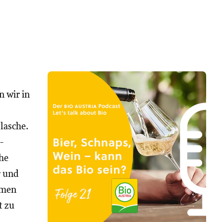
 wir in
lasche.
-
che
r und
mmen
t zu