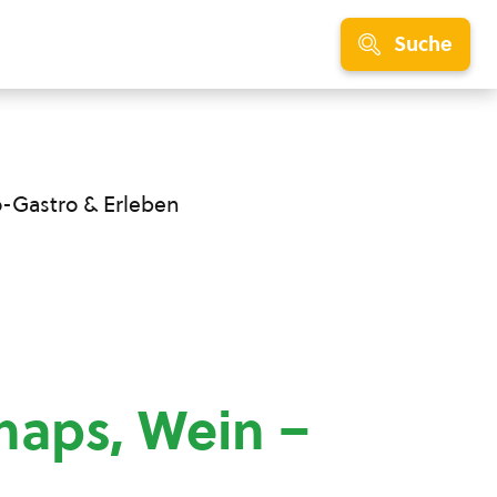
Suche
o-Gastro & Erleben
hnaps, Wein –