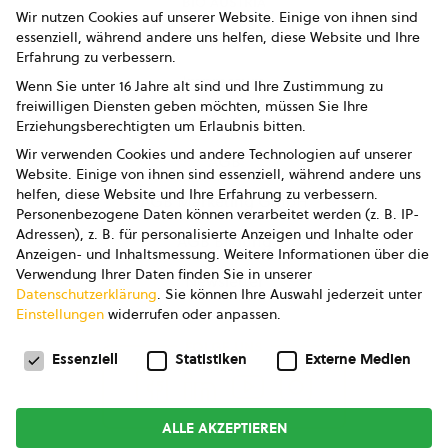
bio austria
Wir nutzen Cookies auf unserer Website. Einige von ihnen sind
essenziell, während andere uns helfen, diese Website und Ihre
Presse
Erfahrung zu verbessern.
Impressum
Wenn Sie unter 16 Jahre alt sind und Ihre Zustimmung zu
freiwilligen Diensten geben möchten, müssen Sie Ihre
Datenschutz
Erziehungsberechtigten um Erlaubnis bitten.
Wir verwenden Cookies und andere Technologien auf unserer
AGB
Website. Einige von ihnen sind essenziell, während andere uns
helfen, diese Website und Ihre Erfahrung zu verbessern.
AGB Marketing GmbH
Personenbezogene Daten können verarbeitet werden (z. B. IP-
Adressen), z. B. für personalisierte Anzeigen und Inhalte oder
AGB Bildung
Anzeigen- und Inhaltsmessung.
Weitere Informationen über die
Verwendung Ihrer Daten finden Sie in unserer
Newsletter
Datenschutzerklärung
.
Sie können Ihre Auswahl jederzeit unter
Einstellungen
widerrufen oder anpassen.
Datenschutzeinstellungen
FOLGE UNS
Essenziell
Statistiken
Externe Medien
ALLE AKZEPTIEREN