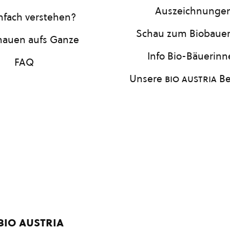
Auszeichnunge
infach verstehen?
Schau zum Biobaue
hauen aufs Ganze
Info Bio-Bäuerin
FAQ
Unsere
bio austria
Be
bio austria