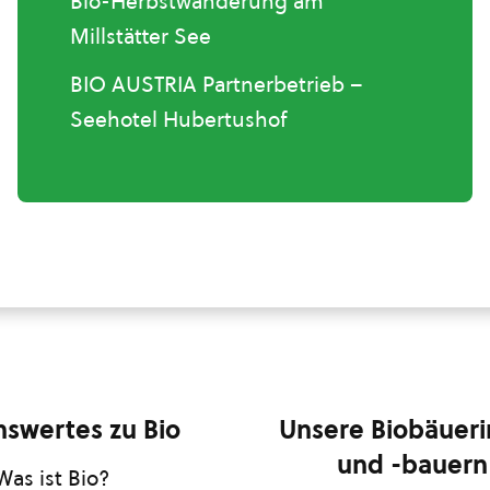
Bio-Herbstwanderung am
Millstätter See
BIO AUSTRIA Partnerbetrieb –
Seehotel Hubertushof
swertes zu Bio
Unsere Biobäuer
und -bauern
Was ist Bio?