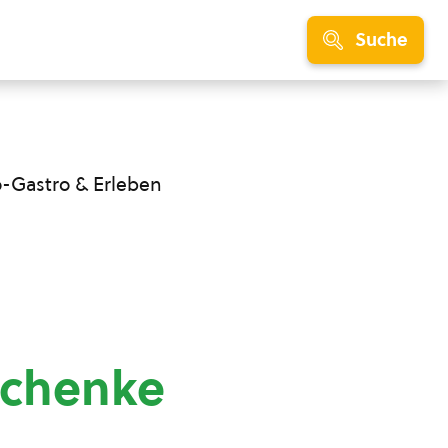
Suche
o-Gastro & Erleben
schenke