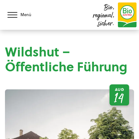
Bio,
regional,
Menü
sicher.
Wildshut –
Öffentliche Führung
AUG
14