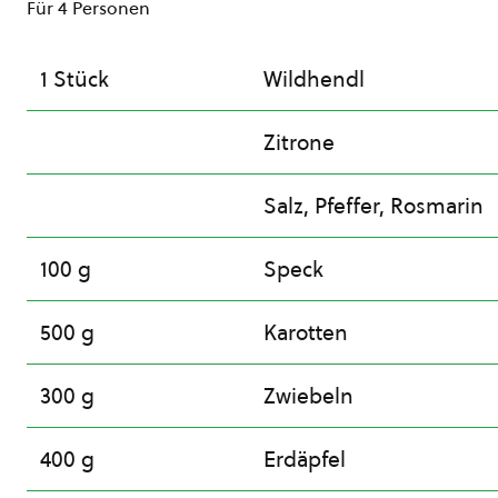
Für 4 Personen
1 Stück
Wildhendl
Zitrone
Salz, Pfeffer, Rosmarin
100 g
Speck
500 g
Karotten
300 g
Zwiebeln
400 g
Erdäpfel