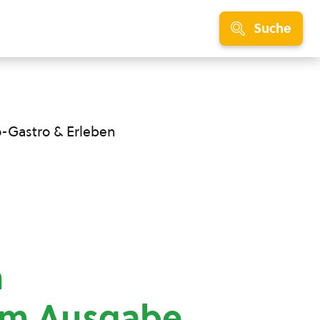
Suche
o-Gastro & Erleben
m
um Ausgabe