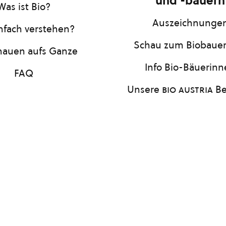
und -bauern
Was ist Bio?
Auszeichnunge
infach verstehen?
Schau zum Biobaue
hauen aufs Ganze
Info Bio-Bäuerin
FAQ
Unsere
bio austria
Be