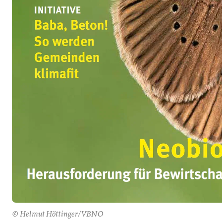
© Helmut Höttinger/VBNO