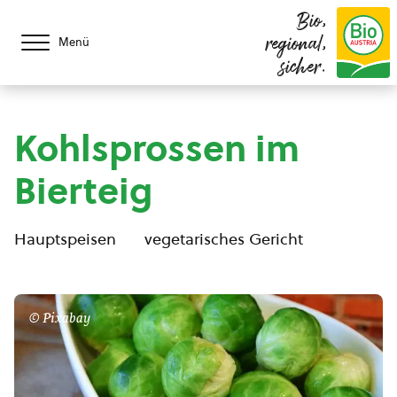
Bio,
regional,
Menü
sicher.
Kohlsprossen im
Bierteig
Hauptspeisen
vegetarisches Gericht
© Pixabay