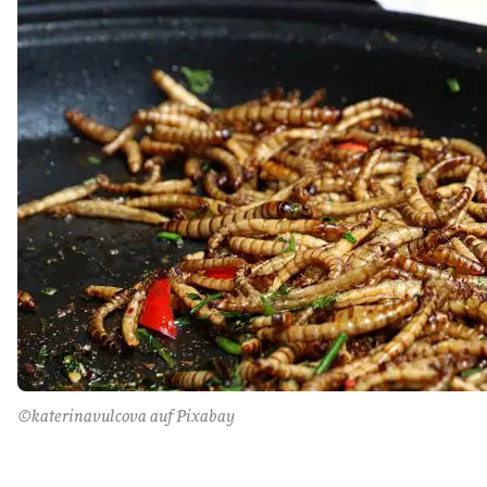
©katerinavulcova auf Pixabay