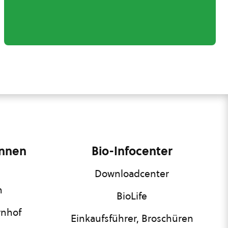
innen
Bio-Infocenter
Downloadcenter
n
BioLife
rnhof
Einkaufsführer, Broschüren