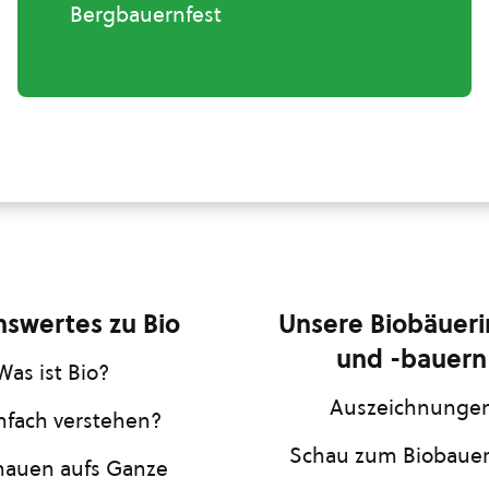
Bergbauernfest
swertes zu Bio
Unsere Biobäuer
und -bauern
Was ist Bio?
Auszeichnunge
infach verstehen?
Schau zum Biobaue
hauen aufs Ganze