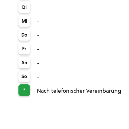
Di
-
Mi
-
Do
-
Fr
-
Sa
-
So
-
*
Nach telefonischer Vereinbarung