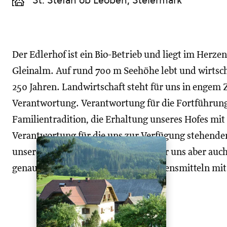
St. Stefan ob Leoben, Steiermark
Der Edlerhof ist ein Bio-Betrieb und liegt im Herz
Gleinalm. Auf rund 700 m Seehöhe lebt und wirtsch
250 Jahren. Landwirtschaft steht für uns in eng
Verantwortung. Verantwortung für die Fortführung
Familientradition, die Erhaltung unseres Hofes m
Verantwortung für die uns zur Verfügung stehenden
unserer Obhut. Landwirtschaft ist für uns aber au
genauso wie die Herstellung von Lebensmitteln mit