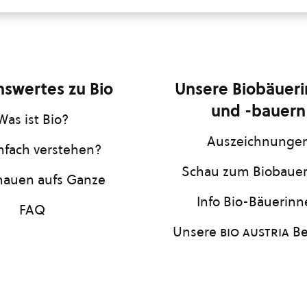
swertes zu Bio
Unsere Biobäuer
und -bauern
Was ist Bio?
Auszeichnunge
infach verstehen?
Schau zum Biobaue
hauen aufs Ganze
Info Bio-Bäuerin
FAQ
Unsere
bio austria
Be