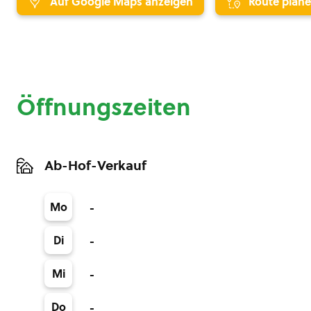
Auf Google Maps anzeigen
Route plan
Öffnungszeiten
Ab-Hof-Verkauf
Mo
-
Di
-
Mi
-
Do
-