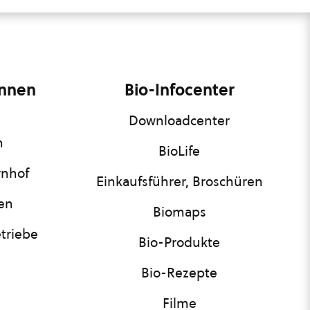
innen
Bio-Infocenter
Downloadcenter
n
BioLife
rnhof
Einkaufsführer, Broschüren
nen
Biomaps
triebe
Bio-Produkte
Bio-Rezepte
Filme