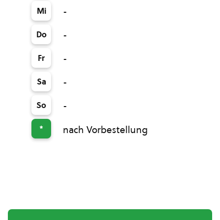
Mi
-
Do
-
Fr
-
Sa
-
So
-
*
nach Vorbestellung