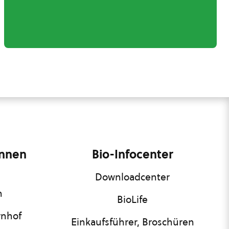
innen
Bio-Infocenter
Downloadcenter
n
BioLife
rnhof
Einkaufsführer, Broschüren