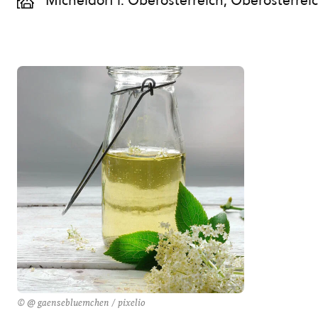
Micheldorf i. Oberösterreich, Oberösterrei
© @ gaensebluemchen / pixelio