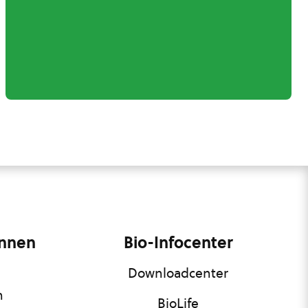
innen
Bio-Infocenter
Downloadcenter
n
BioLife