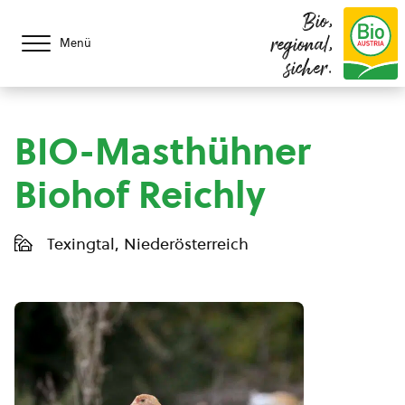
Bio,
regional,
Menü
sicher.
BIO-Masthühner
Biohof Reichly
Texingtal, Niederösterreich