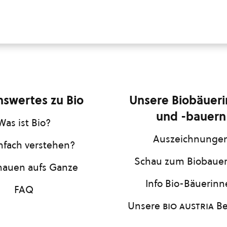
swertes zu Bio
Unsere Biobäuer
und -bauern
Was ist Bio?
Auszeichnunge
infach verstehen?
Schau zum Biobaue
hauen aufs Ganze
Info Bio-Bäuerin
FAQ
Unsere
bio austria
Be