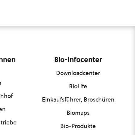
innen
Bio-Infocenter
Downloadcenter
n
BioLife
rnhof
Einkaufsführer, Broschüren
nen
Biomaps
triebe
Bio-Produkte