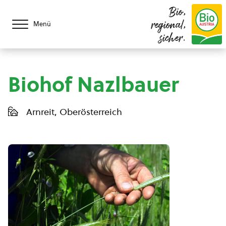
Bio,
regional,
Menü
sicher.
Biohof Nazlbauer
Arnreit, Oberösterreich