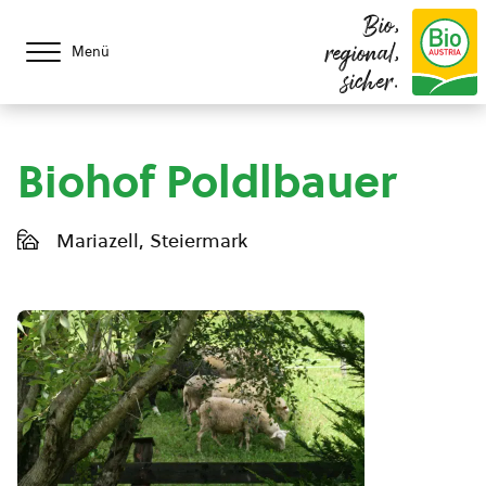
Bio,
regional,
Menü
sicher.
Biohof Poldlbauer
Mariazell, Steiermark