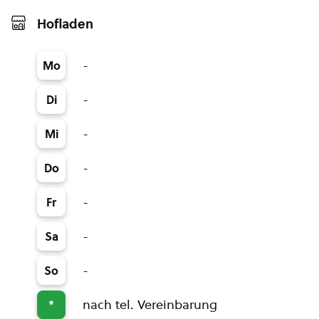
Hofladen
-
Mo
-
Di
-
Mi
-
Do
-
Fr
-
Sa
-
So
nach tel. Vereinbarung
*