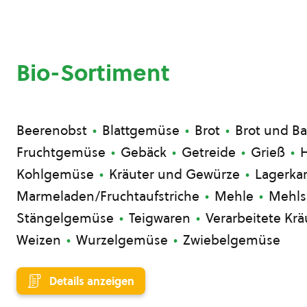
Bio-Sortiment
Beerenobst
Blattgemüse
Brot
Brot und B
Fruchtgemüse
Gebäck
Getreide
Grieß
H
Kohlgemüse
Kräuter und Gewürze
Lagerkar
Marmeladen/Fruchtaufstriche
Mehle
Mehls
Stängelgemüse
Teigwaren
Verarbeitete Krä
Weizen
Wurzelgemüse
Zwiebelgemüse
Details anzeigen