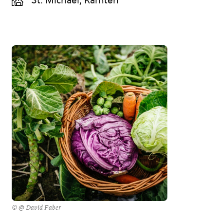
St. Michael, Kärnten
© @ David Faber