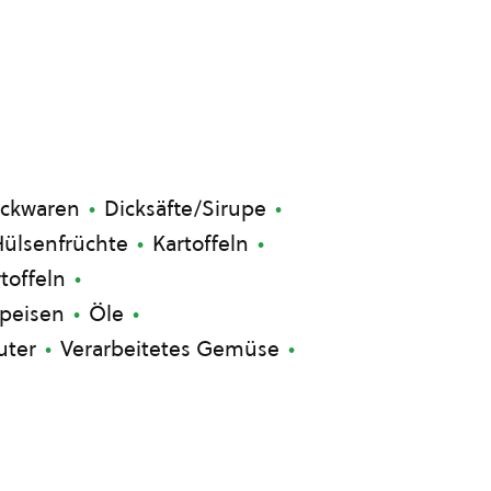
ackwaren
Dicksäfte/Sirupe
ülsenfrüchte
Kartoffeln
toffeln
peisen
Öle
uter
Verarbeitetes Gemüse