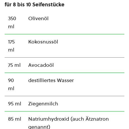
für 8 bis 10 Seifenstücke
350
Olivenöl
ml
175
Kokosnussöl
ml
75 ml
Avocadoöl
90
destilliertes Wasser
ml
95 ml
Ziegenmilch
85 ml
Natriumhydroxid (auch Ätznatron
genannt)