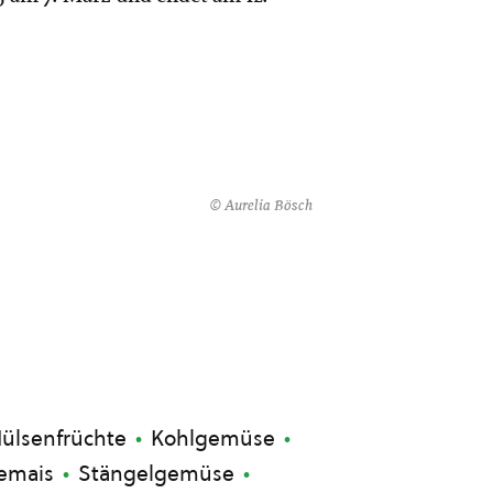
© Aurelia Bösch
ülsenfrüchte
Kohlgemüse
emais
Stängelgemüse