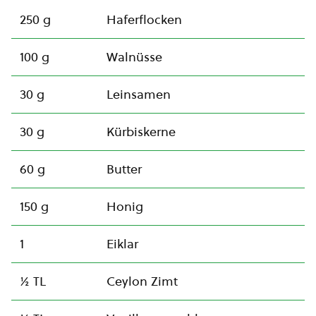
250 g
Haferflocken
100 g
Walnüsse
30 g
Leinsamen
30 g
Kürbiskerne
60 g
Butter
150 g
Honig
1
Eiklar
½ TL
Ceylon Zimt