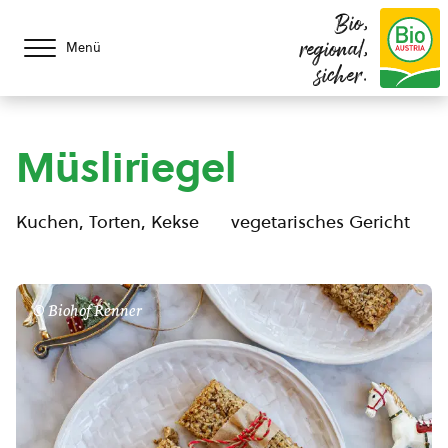
Bio,
regional,
Menü
sicher.
Müsliriegel
Kuchen, Torten, Kekse
vegetarisches Gericht
© Biohof Renner