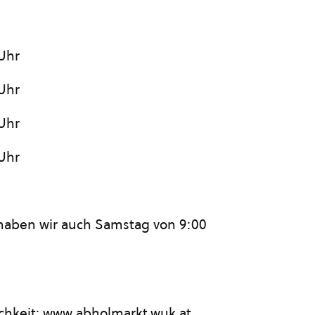
 Uhr
 Uhr
 Uhr
 Uhr
.6 haben wir auch Samstag von 9:00
chkeit: www.abholmarkt.wuk.at