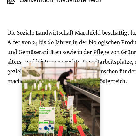
Gänserndorf, Niederösterreich
Die Soziale Landwirtschaft Marchfeld beschäftigt l
Alter von 24 bis 60 Jahren in der biologischen Pro
und Gemüseraritäten sowie in der Pflege von Grün
alters- und leistungsgerechte Transitarbeitsplätze, 
gezielte Weiterbildung. Ziel ist es Menschen für d
machen. Gefördert vom AMS Niederösterreich.