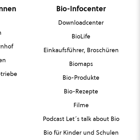
innen
Bio-Infocenter
Downloadcenter
n
BioLife
rnhof
Einkaufsführer, Broschüren
nen
Biomaps
triebe
Bio-Produkte
Bio-Rezepte
Filme
Podcast Let´s talk about Bio
Bio für Kinder und Schulen