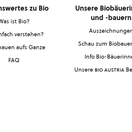
swertes zu Bio
Unsere Biobäuer
und -bauern
Was ist Bio?
Auszeichnunge
infach verstehen?
Schau zum Biobaue
hauen aufs Ganze
Info Bio-Bäuerin
FAQ
Unsere
bio austria
Be