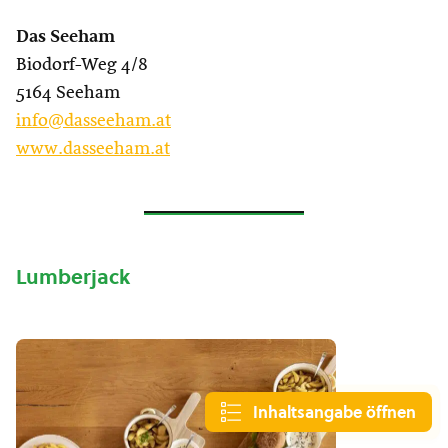
Das Seeham
Biodorf-Weg 4/8
5164 Seeham
info@dasseeham.at
www.dasseeham.at
Lumberjack
Inhaltsangabe öffnen