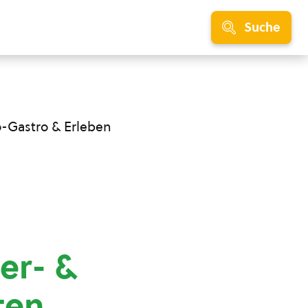
Suche
o-Gastro & Erleben
er- &
ten