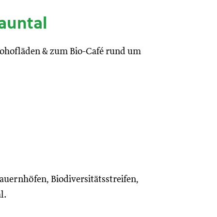
auntal
iohofläden & zum Bio-Café rund um
uernhöfen, Biodiversitätsstreifen,
l.