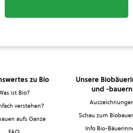
swertes zu Bio
Unsere Biobäuer
und -bauern
Was ist Bio?
Auszeichnunge
infach verstehen?
Schau zum Biobaue
hauen aufs Ganze
Info Bio-Bäuerin
FAQ