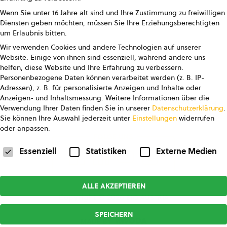
Wenn Sie unter 16 Jahre alt sind und Ihre Zustimmung zu freiwilligen
letter Anmeldung
Diensten geben möchten, müssen Sie Ihre Erziehungsberechtigten
um Erlaubnis bitten.
Wir verwenden Cookies und andere Technologien auf unserer
Website. Einige von ihnen sind essenziell, während andere uns
helfen, diese Website und Ihre Erfahrung zu verbessern.
Personenbezogene Daten können verarbeitet werden (z. B. IP-
Adressen), z. B. für personalisierte Anzeigen und Inhalte oder
Anzeigen- und Inhaltsmessung.
Weitere Informationen über die
pressum
Datenschutz
AGB
AGB Marketing GmbH
Verwendung Ihrer Daten finden Sie in unserer
Datenschutzerklärung
.
Sie können Ihre Auswahl jederzeit unter
Einstellungen
widerrufen
oder anpassen.
FOLGE UNS
Datenschutzeinstellungen
Essenziell
Statistiken
Externe Medien
ALLE AKZEPTIEREN
Copyright © 2026
bio austria
SPEICHERN
MADE BY