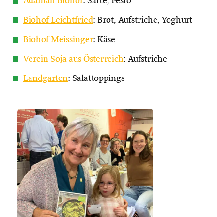
Adamah Biohof
: Säfte, Pesto
Biohof Leichtfried
: Brot, Aufstriche, Yoghurt
Biohof Meissinger
: Käse
Verein Soja aus Österreich
: Aufstriche
Landgarten
: Salattoppings