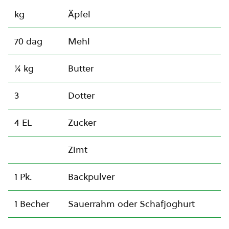
kg
Äpfel
70 dag
Mehl
¼ kg
Butter
3
Dotter
4 EL
Zucker
Zimt
1 Pk.
Backpulver
1 Becher
Sauerrahm oder Schafjoghurt