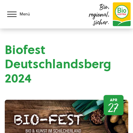
Bio,
regional,
Menü
sicher.
Biofest
Deutschlandsberg
2024
APR
27