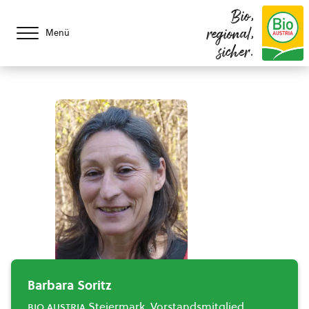
Bio,
regional,
Menü
sicher.
Barbara Soritz
bio austria
Steiermark, Vorstandsmitglied