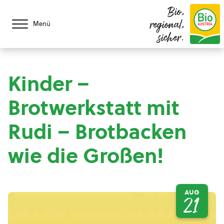
Bio,
regional,
Menü
sicher.
Kinder –
Brotwerkstatt mit
Rudi – Brotbacken
wie die Großen!
AUG
21