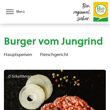
Bio,
regional,
Menü
sicher.
Burger vom Jungrind
Hauptspeisen
Fleischgericht
© Schattberger