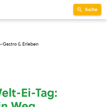
Suche
o-Gastro & Erleben
lt-Ei-Tag:
ein Weg