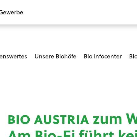
Gewerbe
enswertes
Unsere Biohöfe
Bio Infocenter
Bi
bio austria
zum We
Am Bio-Ei führt k