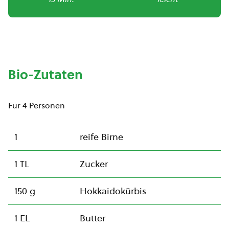
Bio-Zutaten
Für 4 Personen
1
reife Birne
1 TL
Zucker
150 g
Hokkaidokürbis
1 EL
Butter