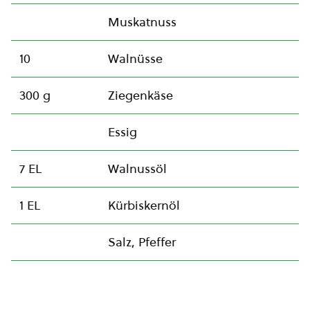
Muskatnuss
10
Walnüsse
300 g
Ziegenkäse
Essig
7 EL
Walnussöl
1 EL
Kürbiskernöl
Salz, Pfeffer