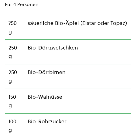
Für 4 Personen
750
säuerliche Bio-Äpfel (Elstar oder Topaz)
g
250
Bio-Dörrzwetschken
g
250
Bio-Dörrbirnen
g
150
Bio-Walnüsse
g
100
Bio-Rohrzucker
g