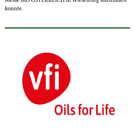
Messe
BIO ÖSTERREICH in Wieselburg stattfinden
konnte.