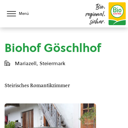
Bio,
regional,
Menü
sicher.
Biohof Göschlhof
Mariazell, Steiermark
Steirisches Romantikzimmer