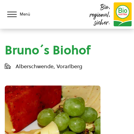
Bio,
regional,
Menü
sicher.
Bruno´s Biohof
Alberschwende, Vorarlberg