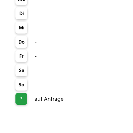
-
Di
-
Mi
-
Do
-
Fr
-
Sa
-
So
auf Anfrage
*