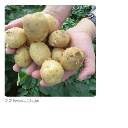
© © Vorderwülbecke