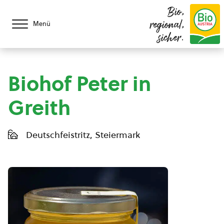
Bio,
regional,
Menü
sicher.
Biohof Peter in
Greith
Deutschfeistritz, Steiermark