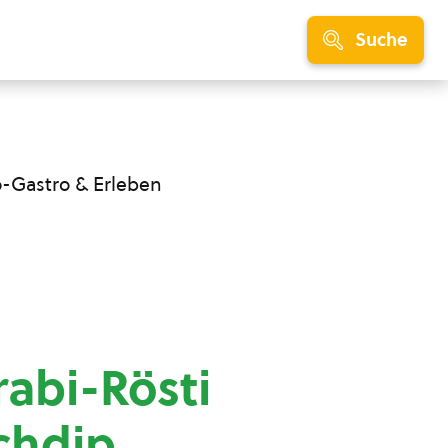
Suche
o-Gastro & Erleben
abi-Rösti
chdip