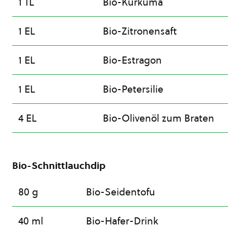
1 TL
Bio-Kurkuma
1 EL
Bio-Zitronensaft
1 EL
Bio-Estragon
1 EL
Bio-Petersilie
4 EL
Bio-Olivenöl zum Braten
Bio-Schnittlauchdip
80 g
Bio-Seidentofu
40 ml
Bio-Hafer-Drink