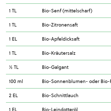
1 TL
Bio-Senf (mittelscharf)
1 TL
Bio-Zitronensaft
1 EL
Bio-Apfeldicksaft
1 TL
Bio-Kräutersalz
½ TL
Bio-Galgant
100 ml
Bio-Sonnenblumen- oder Bio-
2 EL
Bio-Schnittlauch
1 EL
Bio-Leindotteröl