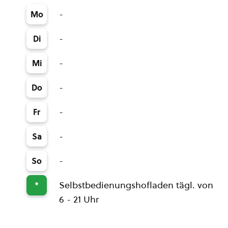
-
Mo
-
Di
-
Mi
-
Do
-
Fr
-
Sa
-
So
Selbstbedienungshofladen tägl. von
*
6 - 21 Uhr