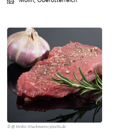
Molln, Oberösterreich
© @ Heiko-Stuckmann/pixelio.de