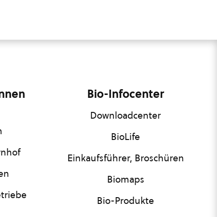
innen
Bio-Infocenter
Downloadcenter
n
BioLife
rnhof
Einkaufsführer, Broschüren
nen
Biomaps
triebe
Bio-Produkte