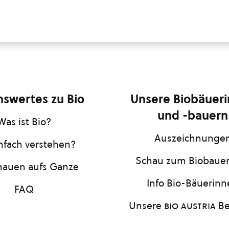
swertes zu Bio
Unsere Biobäuer
und -bauern
Was ist Bio?
Auszeichnunge
infach verstehen?
Schau zum Biobaue
hauen aufs Ganze
Info Bio-Bäuerin
FAQ
Unsere
bio austria
Be