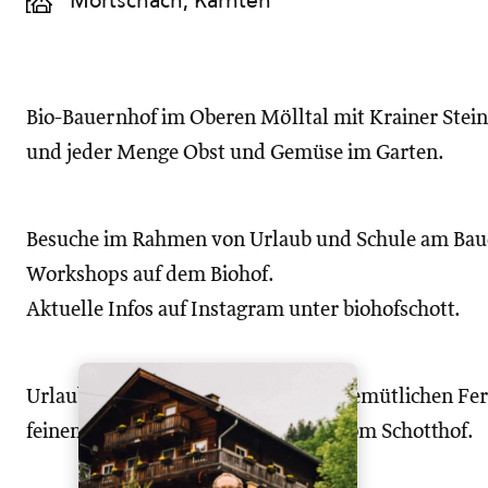
Mörtschach, Kärnten
Bio-Bauernhof im Oberen Mölltal mit Krainer Stei
und jeder Menge Obst und Gemüse im Garten.
Besuche im Rahmen von Urlaub und Schule am Baue
Workshops auf dem Biohof.
Aktuelle Infos auf Instagram unter biohofschott.
Urlaub inmitten der Natur in einer gemütlichen Fe
feinen biologischen Köstlichkeiten vom Schotthof.