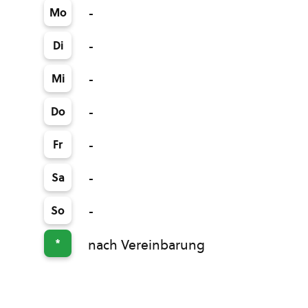
Mo
-
Di
-
Mi
-
Do
-
Fr
-
Sa
-
So
-
*
nach Vereinbarung