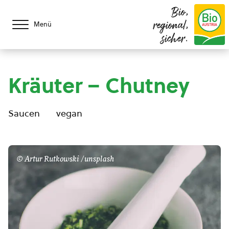
Bio,
regional,
Menü
sicher.
Kräuter – Chutney
Saucen
vegan
© Artur Rutkowski /unsplash