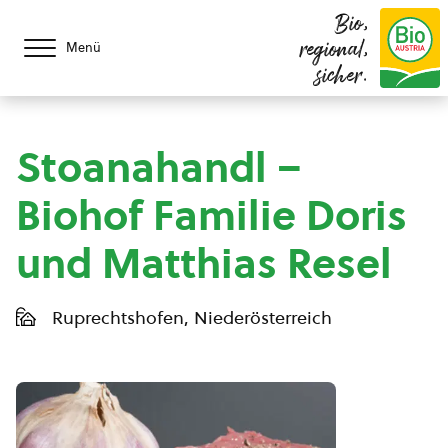
Bio,
regional,
Menü
sicher.
Stoanahandl –
Biohof Familie Doris
und Matthias Resel
Ruprechtshofen, Niederösterreich