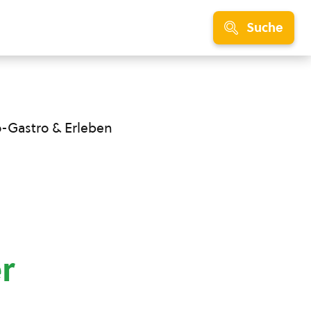
Suche
o-Gastro & Erleben
r