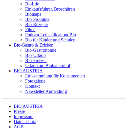
BioLife
Einkaufsführer, Broschüren
Biomaps
Bio-Produkte
Bio-Rezepte
Filme
Podcast Let´s talk about Bio
Bio für Kinder und Schulen
Bio-Gastro & Erleben
Bio-Gastronomie
Bio-Urlaub
Bio-Freizeit
Urlaub am Biobauernhof
BIO AUSTRIA
Linksammlung für Konsumenten
Fotogalerie
Kontakt
Newsletter Anmeldung
BIO AUSTRIA
Presse
Impressum
Datenschutz
AGB